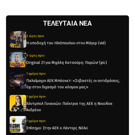
ΤΕΛΕΥΤΑΙΑ ΝΕΑ
3 ώρες πριν
Η υποδοχή του Ηλιόπουλου στον Μάγερ (vid)
9 ώρες πριν
Original 21 για Μιχάλη Κατσούρη: Παρών! (pic)
1 ημέρα πριν
Παλαίμαχοι ΑΕΚ Μπάσκετ: «Σεβαστές οι αντιδράσεις,
όχι στον διχασμό του κόσμου μας»
1 ημέρα πριν
Χάντμπολ Γυναικών: Παίκτρια της ΑΕΚ η Νικολίνα
Ανδρέου
1 ημέρα πριν
Επίσημο: Στην ΑΕΚ ο Λάντερς Νόλεϊ