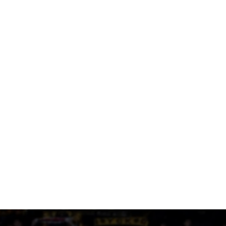
«Θέλτα και ΑΕΚ μάχονται για τον Κέρβιν Αριάνγκα»