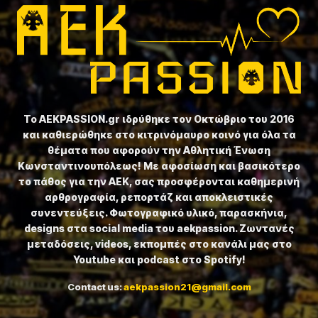
Το ⁦AEKPASSION.gr⁩ ιδρύθηκε τον Οκτώβριο του 2016
και καθιερώθηκε στο κιτρινόμαυρο κοινό για όλα τα
θέματα που αφορούν την Αθλητική Ένωση
Κωνσταντινουπόλεως! Με αφοσίωση και βασικότερο
το πάθος για την ΑΕΚ, σας προσφέρονται καθημερινή
αρθρογραφία, ρεπορτάζ και αποκλειστικές
συνεντεύξεις. Φωτογραφικό υλικό, παρασκήνια,
designs στα social media του aekpassion. Ζωντανές
μεταδόσεις, videos, εκπομπές στο κανάλι μας στο
Youtube και podcast στο Spotify!
Contact us:
aekpassion21@gmail.com