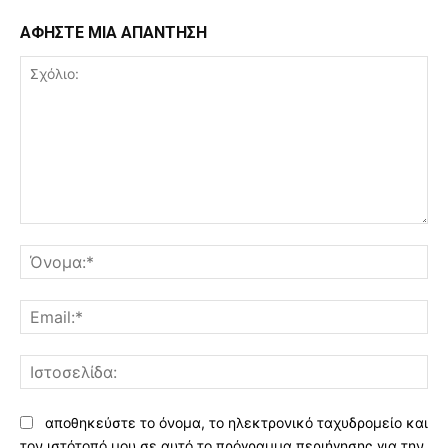
ΑΦΗΣΤΕ ΜΙΑ ΑΠΑΝΤΗΣΗ
Σχόλιο:
Όν
Ema
Ισ
αποθηκεύστε το όνομα, το ηλεκτρονικό ταχυδρομείο και
τον ιστότοπό μου σε αυτό το πρόγραμμα περιήγησης για την