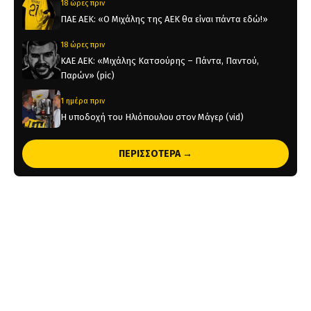
18 ώρες πριν
ΠΑΕ ΑΕΚ: «Ο Μιχάλης της ΑΕΚ θα είναι πάντα εδώ!»
18 ώρες πριν
KAE AEK: «Μιχάλης Κατσούρης – Πάντα, Παντού,
Παρών» (pic)
1 ημέρα πριν
Η υποδοχή του Ηλιόπουλου στον Μάγερ (vid)
1 ημέρα πριν
ΠΕΡΙΣΣΟΤΕΡΑ →
Original 21 για Μιχάλη Κατσούρη: Παρών! (pic)
2 ημέρες πριν
Παλαίμαχοι ΑΕΚ Μπάσκετ: «Σεβαστές οι αντιδράσεις,
όχι στον διχασμό του κόσμου μας»