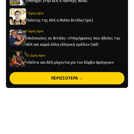
Επίσημο: Στην ΑΕΚ ο Λάντερς Νόλεϊ
7 ώρες πριν
Παίκτης της ΑΕΚ ο Μιλάν Βιτάλις! (pic)
7 ώρες πριν
Ηλιόπουλος σε Βιτάλις: «Υπερήφανος που ήθελες την
ΑΕΚ και καμιά άλλη ελληνική ομάδα» (vid)
12 ώρες πριν
«Θέλτα και ΑΕΚ μάχονται για τον Κέρβιν Αριάνγκα»
13 ώρες πριν
ΠΕΡΙΣΣΟΤΕΡΑ →
Όλη η Κρήτη «Κιτρινόμαυρη» : Ολοταχώς για sold out
τα εισιτήρια της ΑΕΚ για το Super Cup
15 ώρες πριν
Το ρεπορτάζ του AEKPASSION στην «Ώρα για Μπάλα»
(vid)