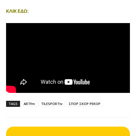
ΚΛΙΚ ΕΔΩ
:
TAGS
ARTfm
TILESPORTtv
ΣΠΟΡ ΣΚΟΡ ΡΕΚΟΡ