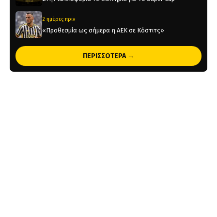
2 ημέρες πριν
«Προθεσμία ως σήμερα η ΑΕΚ σε Κόστιτς»
2 ημέρες πριν
ΠΕΡΙΣΣΟΤΕΡΑ →
Ορίστηκαν οι αγώνες της ΑΕΚ για τα πλέι οφ του
Champions League
2 ημέρες πριν
Η παρακάμερα του ΑΕΚ – Σεντ Τρούιντεν (vid)