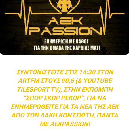
ΣΥΝΤΟΝΙΣΤΕΊΤΕ ΣΤΙΣ 14:30 ΣΤΟΝ
ARTFM ΣΤΟΥΣ 90,6 (& ΥOUTUBE
TILESPORT TV), ΣΤΗΝ ΕΚΠΟΜΠΉ
”ΣΠΟΡ ΣΚΟΡ ΡΕΚΌΡ”, ΓΙΑ ΝΑ
ΕΝΗΜΕΡΩΘΕΊΤΕ ΓΙΑ ΤΑ ΝΈΑ ΤΗΣ ΑΕΚ
ΑΠΌ ΤΟΝ ΛΆΚΗ ΚΟΝΤΣΙΏΤΗ, ΠΆΝΤΑ
ΜΕ AEKPASSION!