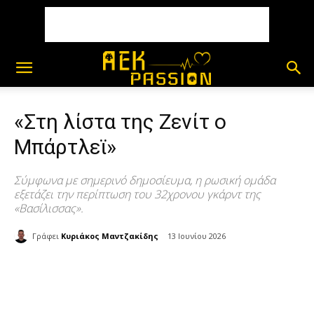
«Στη λίστα της Ζενίτ ο
Μπάρτλεϊ»
Σύμφωνα με σημερινό δημοσίευμα, η ρωσική ομάδα
εξετάζει την περίπτωση του 32χρονου γκάρντ της
«Βασίλισσας».
Γράφει
Κυριάκος Μαντζακίδης
13 Ιουνίου 2026