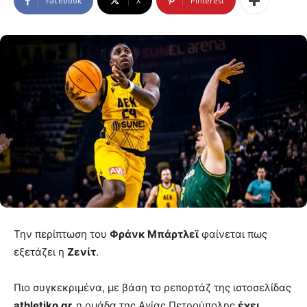
Facebook
X
Pinterest
Την περίπτωση του
Φράνκ Μπάρτλεϊ
φαίνεται πως
εξετάζει η
Ζενίτ
.
Πιο συγκεκριμένα, με βάση το ρεπορτάζ της ιστοσελίδας
athletiko.gr,
η ομάδα της Αγίας Πετρούπολης
έχει