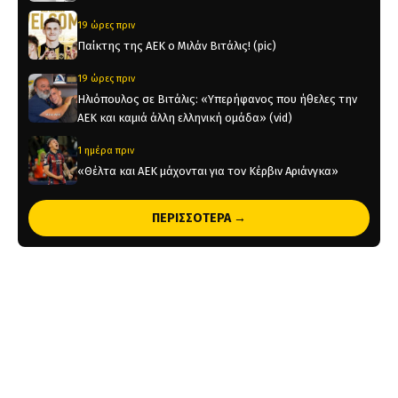
19 ώρες πριν
Παίκτης της ΑΕΚ ο Μιλάν Βιτάλις! (pic)
19 ώρες πριν
Ηλιόπουλος σε Βιτάλις: «Υπερήφανος που ήθελες την
ΑΕΚ και καμιά άλλη ελληνική ομάδα» (vid)
1 ημέρα πριν
«Θέλτα και ΑΕΚ μάχονται για τον Κέρβιν Αριάνγκα»
1 ημέρα πριν
ΠΕΡΙΣΣΟΤΕΡΑ →
Όλη η Κρήτη «Κιτρινόμαυρη» : Ολοταχώς για sold out
τα εισιτήρια της ΑΕΚ για το Super Cup
1 ημέρα πριν
Το ρεπορτάζ του AEKPASSION στην «Ώρα για Μπάλα»
(vid)