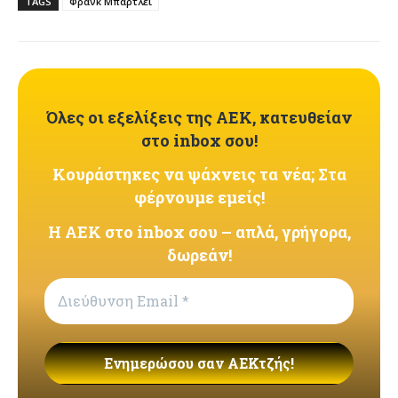
TAGS
Φρανκ Μπάρτλεϊ