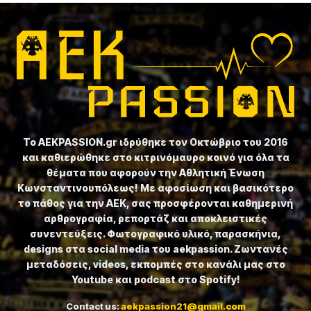
Το ⁦AEKPASSION.gr⁩ ιδρύθηκε τον Οκτώβριο του 2016
και καθιερώθηκε στο κιτρινόμαυρο κοινό για όλα τα
θέματα που αφορούν την Αθλητική Ένωση
Κωνσταντινουπόλεως! Με αφοσίωση και βασικότερο
το πάθος για την ΑΕΚ, σας προσφέρονται καθημερινή
αρθρογραφία, ρεπορτάζ και αποκλειστικές
συνεντεύξεις. Φωτογραφικό υλικό, παρασκήνια,
designs στα social media του aekpassion. Ζωντανές
μεταδόσεις, videos, εκπομπές στο κανάλι μας στο
Youtube και podcast στο Spotify!
Contact us:
aekpassion21@gmail.com