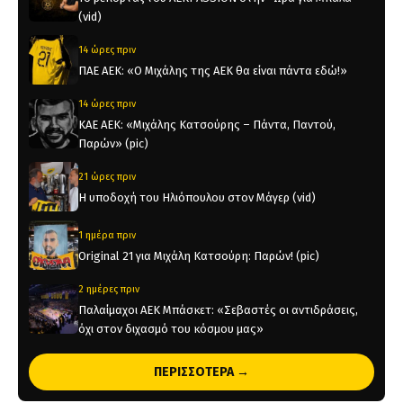
(vid)
14 ώρες πριν
ΠΑΕ ΑΕΚ: «Ο Μιχάλης της ΑΕΚ θα είναι πάντα εδώ!»
14 ώρες πριν
KAE AEK: «Μιχάλης Κατσούρης – Πάντα, Παντού,
Παρών» (pic)
21 ώρες πριν
Η υποδοχή του Ηλιόπουλου στον Μάγερ (vid)
1 ημέρα πριν
Original 21 για Μιχάλη Κατσούρη: Παρών! (pic)
2 ημέρες πριν
Παλαίμαχοι ΑΕΚ Μπάσκετ: «Σεβαστές οι αντιδράσεις,
όχι στον διχασμό του κόσμου μας»
2 ημέρες πριν
ΠΕΡΙΣΣΟΤΕΡΑ →
Χάντμπολ Γυναικών: Παίκτρια της ΑΕΚ η Νικολίνα
Ανδρέου