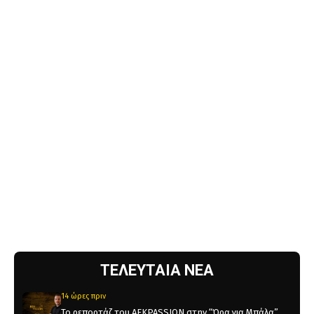
ΤΕΛΕΥΤΑΙΑ ΝΕΑ
14 ώρες πριν
Το ρεπορτάζ του AEKPASSION στην “Ώρα για Μπάλα”