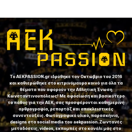
Το ⁦AEKPASSION.gr⁩ ιδρύθηκε τον Οκτώβριο του 2016
και καθιερώθηκε στο κιτρινόμαυρο κοινό για όλα τα
θέματα που αφορούν την Αθλητική Ένωση
Κωνσταντινουπόλεως! Με αφοσίωση και βασικότερο
το πάθος για την ΑΕΚ, σας προσφέρονται καθημερινή
αρθρογραφία, ρεπορτάζ και αποκλειστικές
συνεντεύξεις. Φωτογραφικό υλικό, παρασκήνια,
designs στα social media του aekpassion. Ζωντανές
μεταδόσεις, videos, εκπομπές στο κανάλι μας στο