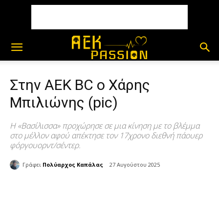
Στην ΑΕΚ BC ο Χάρης
Μπιλιώνης (pic)
Η «Βασίλισσα» προχώρησε σε μια κίνηση με το βλέμμα
στο μέλλον αφού απέκτησε τον 17χρονο διεθνή πάουερ
φόργουορντ/σέντερ.
Γράφει
Πολύαρχος Καπάλας
27 Αυγούστου 2025