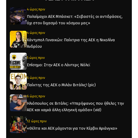
4 ώρες πριν
Παλαίμαχοι ΑΕΚ Μπάσκετ: «Σεβαστές οι αντιδράσεις,
όχι στον διχασμό του κόσμου μας»
4 ώρες πριν
Χάντμπολ Γυναικών: Παίκτρια της ΑΕΚ η Νικολίνα
Ανδρέου
5 ώρες πριν
Επίσημο: Στην ΑΕΚ ο Λάντερς Νόλεϊ
6 ώρες πριν
Παίκτης της ΑΕΚ ο Μιλάν Βιτάλις! (pic)
6 ώρες πριν
Ηλιόπουλος σε Βιτάλις: «Υπερήφανος που ήθελες την
ΑΕΚ και καμιά άλλη ελληνική ομάδα» (vid)
12 ώρες πριν
«Θέλτα και ΑΕΚ μάχονται για τον Κέρβιν Αριάνγκα»