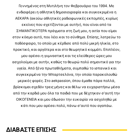
Γεννημένος στη Μυτιλήνη τον Φεβρουάριο του 1994. Με
ενδιαφέρει η αθλητική δημοσιογραφία και συγκεκριμένα η
ΑΕΚΑΡΑ (ακούω αθλητικές ραδιοφωνικές εκπομπές, κυρίως
εκείνες που σχετίζονται με αυτήν), που είναι από τα
ΣΗΜΑΝΤΙΚΟΤΕΡΑ πράγματα στη ζωή μου, η αιτία που είμαι
στον κόσμο αυτό, που λέει και το σύνθημα. Επίσης, λατρεύω το
ποδόσφαιρο, το οποίο με κέρδισε από πολύ μικρή ηλικία, στο
πρακτικό, και αργότερα και στο θεωρητικό κομμάτι. Επιπλέον,
μου αρέσει η γυμναστική και τις ελεύθερες ώρες μου
ασχολούμαι με αυτήν, καθώς το θεωρώ πολύ σημαντικό για την
υγεία. Από ξένα πρωταθλήματα, συμπαθώ το ισπανικό και
συγκεκριμένα την Μπαρτσελόνα, την οποία παρακολουθώ
μερικές φορές. Στο aekpassion, όπου έμαθα πάρα πολλά,
βρίσκομαι σχεδόν τρεις μήνες και θέλω να ευχαριστήσω μέσα
από την καρδιά μου όλα τα παιδιά που με δέχτηκαν σ'αυτή την
ΟΙΚΟΓΕΝΕΙΑ και μου έδωσαν την ευκαιρία να ασχοληθώ με
κάτι που μου αρέσει πολύ, πάνω σ'αυτό που αγαπάω.
ΔΙΑΒΑΣΤΕ ΕΠΙΣΗΣ