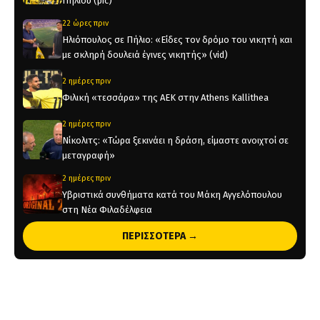
Πήλιου (pic)
22 ώρες πριν
Ηλιόπουλος σε Πήλιο: «Είδες τον δρόμο του νικητή και
με σκληρή δουλειά έγινες νικητής» (vid)
2 ημέρες πριν
Φιλική «τεσσάρα» της ΑΕΚ στην Athens Kallithea
2 ημέρες πριν
Νίκολιτς: «Τώρα ξεκινάει η δράση, είμαστε ανοιχτοί σε
μεταγραφή»
2 ημέρες πριν
Υβριστικά συνθήματα κατά του Μάκη Αγγελόπουλου
στη Νέα Φιλαδέλφεια
2 ημέρες πριν
ΠΕΡΙΣΣΟΤΕΡΑ →
Τα νέα τηλεοπτικά μπουθ της “Αγιά Σοφιάς-Allwyn
Arena” (pics)
2 ημέρες πριν
Η ενδεκάδα της ΑΕΚ στο φιλικό με την Athens Kallithea
(pic)