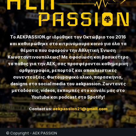
Το ⁦AEKPASSION.gr⁩ ιδρύθηκε τον Οκτώβριο του 2016
και καθιερώθηκε στο κιτρινόμαυρο κοινό για όλα τα
θέματα που αφορούν την Αθλητική Ένωση
Κωνσταντινουπόλεως! Με αφοσίωση και βασικότερο
το πάθος για την ΑΕΚ, σας προσφέρονται καθημερινή
αρθρογραφία, ρεπορτάζ και αποκλειστικές
συνεντεύξεις. Φωτογραφικό υλικό, παρασκήνια,
designs στα social media του aekpassion. Ζωντανές
μεταδόσεις, videos, εκπομπές στο κανάλι μας στο
Youtube και podcast στο Spotify!
Contact us:
aekpassion21@gmail.com
© Copyright - AEK PASSION