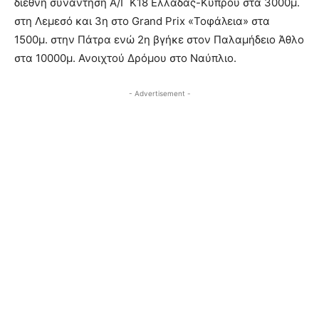
διεθνή συνάντηση Α/Γ Κ18 Ελλάδας-Κύπρου στα 3000μ.
στη Λεμεσό και 3η στο Grand Prix «Τοφάλεια» στα
1500μ. στην Πάτρα ενώ 2η βγήκε στον Παλαμήδειο Άθλο
στα 10000μ. Ανοιχτού Δρόμου στο Ναύπλιο.
- Advertisement -