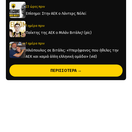
23 ώρες πριν
Επίσημο: Στην ΑΕΚ ο Λάντερς Νόλεϊ
1 ημέρα πριν
Παίκτης της ΑΕΚ ο Μιλάν Βιτάλις! (pic)
1 ημέρα πριν
Ηλιόπουλος σε Βιτάλις: «Υπερήφανος που ήθελες την
ΑΕΚ και καμιά άλλη ελληνική ομάδα» (vid)
1 ημέρα πριν
ΠΕΡΙΣΣΟΤΕΡΑ →
«Θέλτα και ΑΕΚ μάχονται για τον Κέρβιν Αριάνγκα»
1 ημέρα πριν
Όλη η Κρήτη «Κιτρινόμαυρη» : Ολοταχώς για sold out
τα εισιτήρια της ΑΕΚ για το Super Cup