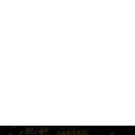
2 ημέρες πριν
Στη μνήμη του Μιχάλη το φιλικό της ΑΕΚ με την Athens
Kallithea