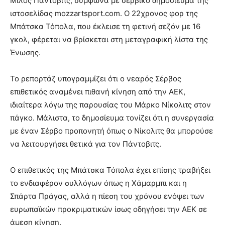
Μίλος Πάντοβιτς, σύμφωνα με σερβικό δημοσίευμα της
ιστοσελίδας mozzartsport.com. Ο 22χρονος φορ της
Μπάτσκα Τόπολα, που έκλεισε τη φετινή σεζόν με 16
γκολ, φέρεται να βρίσκεται στη μεταγραφική λίστα της
Ένωσης.
Το ρεπορτάζ υπογραμμίζει ότι ο νεαρός Σέρβος
επιθετικός αναμένει πιθανή κίνηση από την ΑΕΚ,
ιδιαίτερα λόγω της παρουσίας του Μάρκο Νίκολιτς στον
πάγκο. Μάλιστα, το δημοσίευμα τονίζει ότι η συνεργασία
με έναν Σέρβο προπονητή όπως ο Νίκολιτς θα μπορούσε
να λειτουργήσει θετικά για τον Πάντοβιτς.
Ο επιθετικός της Μπάτσκα Τόπολα έχει επίσης τραβήξει
το ενδιαφέρον συλλόγων όπως η Χάμαρμπι και η
Σπάρτα Πράγας, αλλά η πίεση του χρόνου ενόψει των
ευρωπαϊκών προκριματικών ίσως οδηγήσει την ΑΕΚ σε
άμεση κίνηση.