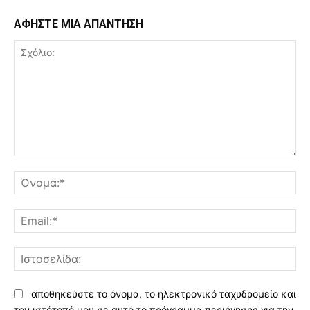
ΑΦΗΣΤΕ ΜΙΑ ΑΠΑΝΤΗΣΗ
Σχόλιο:
Όν
Ema
Ισ
αποθηκεύστε το όνομα, το ηλεκτρονικό ταχυδρομείο και
τον ιστότοπό μου σε αυτό το πρόγραμμα περιήγησης για την