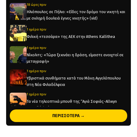
18 ώρες πριν
Ηλιόπουλος σε Πήλιο: «Είδες τον δρόμο του νικητή και
με σκληρή δουλειά έγινες νικητής» (vid)
1 ημέρα πριν
Φιλική «τεσσάρα» της ΑΕΚ στην Athens Kallithea
1 ημέρα πριν
Νίκολιτς: «Τώρα ξεκινάει η δράση, είμαστε ανοιχτοί σε
μεταγραφή»
1 ημέρα πριν
Υβριστικά συνθήματα κατά του Μάκη Αγγελόπουλου
στη Νέα Φιλαδέλφεια
1 ημέρα πριν
Τα νέα τηλεοπτικά μπουθ της “Αγιά Σοφιάς-Allwyn
Arena” (pics)
ΠΕΡΙΣΣΟΤΕΡΑ →
2 ημέρες πριν
Η ενδεκάδα της ΑΕΚ στο φιλικό με την Athens Kallithea
(pic)