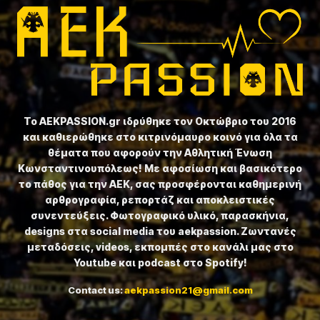
Το ⁦AEKPASSION.gr⁩ ιδρύθηκε τον Οκτώβριο του 2016
και καθιερώθηκε στο κιτρινόμαυρο κοινό για όλα τα
θέματα που αφορούν την Αθλητική Ένωση
Κωνσταντινουπόλεως! Με αφοσίωση και βασικότερο
το πάθος για την ΑΕΚ, σας προσφέρονται καθημερινή
αρθρογραφία, ρεπορτάζ και αποκλειστικές
συνεντεύξεις. Φωτογραφικό υλικό, παρασκήνια,
designs στα social media του aekpassion. Ζωντανές
μεταδόσεις, videos, εκπομπές στο κανάλι μας στο
Youtube και podcast στο Spotify!
Contact us:
aekpassion21@gmail.com