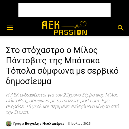
Στο στόχαστρο ο Μίλος
Πάντοβιτς της Μπάτσκα
Τόπολα σύμφωνα με σερβικό
δημοσίευμα
Η ΑΕΚ ενδιαφέρεται για τον 22χρονο Σέρβο φορ Μίλος
Πάντοβιτς, σύμφωνα με το mozzartsport.com. Έχει
σκοράρει 16 γκολ και περιμένει ενδεχόμενη κίνηση από
την Ένωση.
Γράφει
Βαγγέλης Νταλαπέρας
8 Ιουλίου 2025