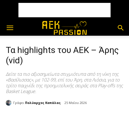
Τα highlights του ΑΕΚ – Άρης
(vid)
Δείτε τα πιο αξιοσημείωτα στιγμιότυπα από τη νίκη της
«Βασίλισσας», με 102-99, επί του Άρη, στα Λιόσια, για το
τρίτο παιχνίδι της προημιτελικής σειράς στα Play-offs της
Basket League.
Γράφει
Πολύαρχος Καπάλας
25 Μαΐου 2026