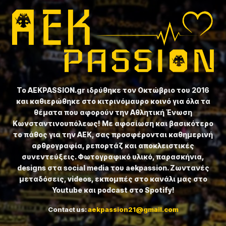
Το ⁦AEKPASSION.gr⁩ ιδρύθηκε τον Οκτώβριο του 2016
και καθιερώθηκε στο κιτρινόμαυρο κοινό για όλα τα
θέματα που αφορούν την Αθλητική Ένωση
Κωνσταντινουπόλεως! Με αφοσίωση και βασικότερο
το πάθος για την ΑΕΚ, σας προσφέρονται καθημερινή
αρθρογραφία, ρεπορτάζ και αποκλειστικές
συνεντεύξεις. Φωτογραφικό υλικό, παρασκήνια,
designs στα social media του aekpassion. Ζωντανές
μεταδόσεις, videos, εκπομπές στο κανάλι μας στο
Youtube και podcast στο Spotify!
Contact us:
aekpassion21@gmail.com