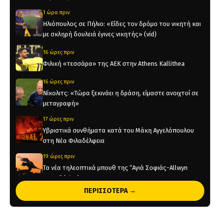
1 ώρα πριν
Ηλιόπουλος σε Πήλιο: «Είδες τον δρόμο του νικητή και
με σκληρή δουλειά έγινες νικητής» (vid)
16 ώρες πριν
Φιλική «τεσσάρα» της ΑΕΚ στην Athens Kallithea
16 ώρες πριν
Νίκολιτς: «Τώρα ξεκινάει η δράση, είμαστε ανοιχτοί σε
μεταγραφή»
17 ώρες πριν
Υβριστικά συνθήματα κατά του Μάκη Αγγελόπουλου
στη Νέα Φιλαδέλφεια
19 ώρες πριν
Τα νέα τηλεοπτικά μπουθ της “Αγιά Σοφιάς-Allwyn
Arena” (pics)
ΠΕΡΙΣΣΟΤΕΡΑ →
19 ώρες πριν
Η ενδεκάδα της ΑΕΚ στο φιλικό με την Athens Kallithea
(pic)