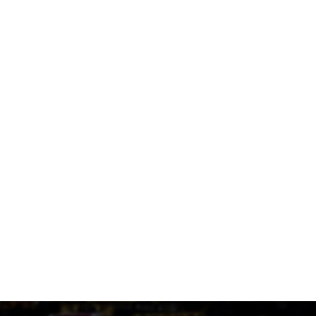
22 ώρες πριν
Στη μνήμη του Μιχάλη το φιλικό της ΑΕΚ με την Athens
Kallithea