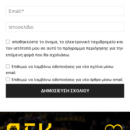
αποθηκεύστε το όνομα, το ηλεκτρονικό ταχυδρομείο και
τον ιστότοπό μου σε αυτό το πρόγραμμα περιήγησης για την
επόμενη φορά που θα σχολιάσω.
Επιθυμώ να λαμβάνω ειδοποιήσεις για νέα σχόλια μέσω
email.
Επιθυμώ να λαμβάνω ειδοποιήσεις για νέα άρθρα μέσω email.