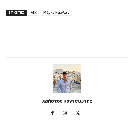
ΕΤΙΚΕΤΕΣ
ΑΕΚ
Μάρκο Νίκολιτς
Χρήστος Κοντσιώτης