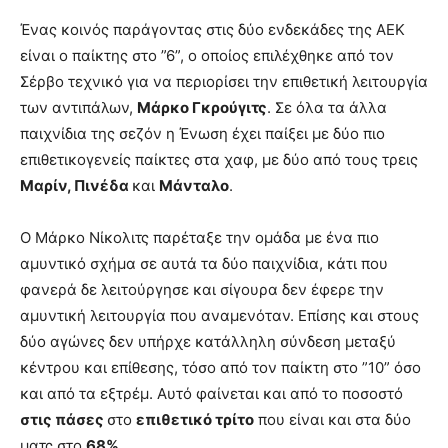
Ένας κοινός παράγοντας στις δύο ενδεκάδες της ΑΕΚ
είναι ο παίκτης στο ”6”, ο οποίος επιλέχθηκε από τον
Σέρβο τεχνικό για να περιορίσει την επιθετική λειτουργία
των αντιπάλων,
Μάρκο Γκρούγιτς
. Σε όλα τα άλλα
παιχνίδια της σεζόν η Ένωση έχει παίξει με δύο πιο
επιθετικογενείς παίκτες στα χαφ, με δύο από τους τρεις
Μαρίν, Πινέδα
και
Μάνταλο
.
Ο Μάρκο Νίκολιτς παρέταξε την ομάδα με ένα πιο
αμυντικό σχήμα σε αυτά τα δύο παιχνίδια, κάτι που
φανερά δε λειτούργησε και σίγουρα δεν έφερε την
αμυντική λειτουργία που αναμενόταν. Επίσης και στους
δύο αγώνες δεν υπήρχε κατάλληλη σύνδεση μεταξύ
κέντρου και επίθεσης, τόσο από τον παίκτη στο ”10” όσο
και από τα εξτρέμ. Αυτό φαίνεται και από το ποσοστό
στις πάσες
στο
επιθετικό τρίτο
που είναι και στα δύο
ματς στο
68%.