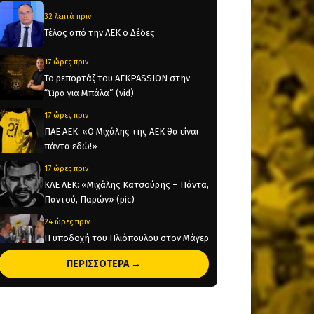
32 λεπτά πριν
Τέλος από την ΑΕΚ ο Δέδες
17 ώρες πριν
Το ρεπορτάζ του AEKPASSION στην
“Ώρα για Μπάλα” (vid)
17 ώρες πριν
ΠΑΕ ΑΕΚ: «Ο Μιχάλης της ΑΕΚ θα είναι
πάντα εδώ!»
17 ώρες πριν
KAE AEK: «Μιχάλης Κατσούρης – Πάντα,
Παντού, Παρών» (pic)
24 ώρες πριν
Η υποδοχή του Ηλιόπουλου στον Μάγερ
(vid)
ΠΕΡΙΣΣΟΤΕΡΑ →
1 ημέρα πριν
Original 21 για Μιχάλη Κατσούρη:
Παρών! (pic)