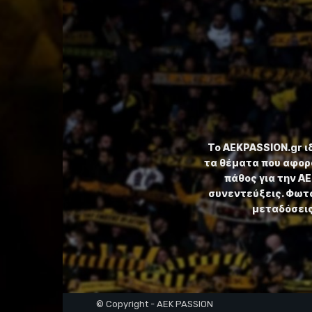
Το ⁦AEKPASSION.gr⁩ 
τα θέματα που αφορ
πάθος για την Α
συνεντεύξεις. Φωτο
μεταδόσεις,
© Copyright - AEK PASSION