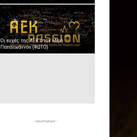
Οι ευχές της ΑΕΚ στον Μιμή
Παπαϊωάννου (ΦΩΤΟ)
- Advertisment -