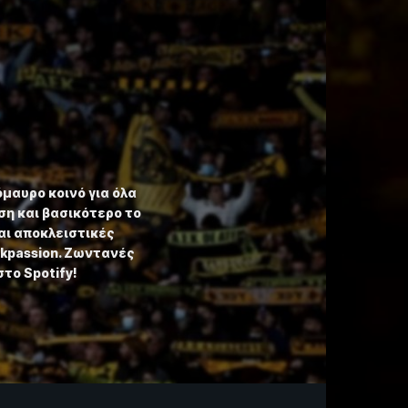
όμαυρο κοινό για όλα
η και βασικότερο το
αι αποκλειστικές
ekpassion. Ζωντανές
στο Spotify!