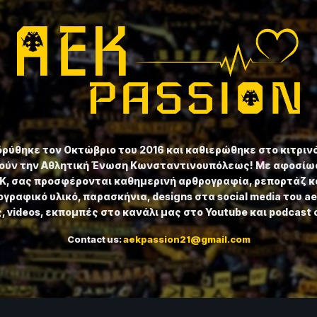
ιδρύθηκε τον Οκτώβριο του 2016 και καθιερώθηκε στο κιτριν
ούν την Αθλητική Ένωση Κωνσταντινουπόλεως! Με αφοσίωσ
ΕΚ, σας προσφέρονται καθημερινή αρθρογραφία, ρεπορτάζ κ
γραφικό υλικό, παρασκήνια, designs στα social media του a
 videos, εκπομπές στο κανάλι μας στο Youtube και podcast 
Contact us:
aekpassion21@gmail.com