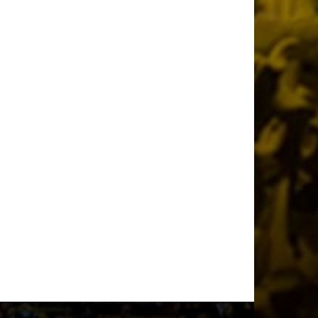
2 ημέρες πριν
Παλαίμαχοι ΑΕΚ Μπάσκετ: «Σεβαστές οι
αντιδράσεις, όχι στον διχασμό του
κόσμου μας»