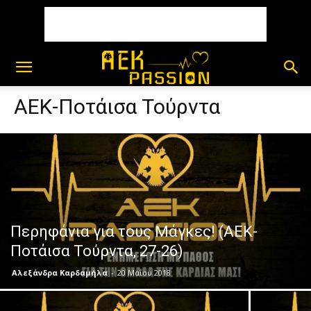
ΑΕΚ-Ποτάισα Τούρντα
Περηφάνια για τους Μάγκες! (ΑΕΚ-
Ποτάισα Τούρντα, 27-26)
Αλεξάνδρα Καρδαμήλα
-
20 Μαΐου 2018