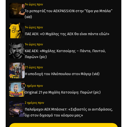
14 ώρες πριν
Το ρεπορτάζ του AEKPASSION στην “Ώρα για Μπάλα”
(vid)
14 ώρες πριν
ΠΑΕ ΑΕΚ: «Ο Μιχάλης της ΑΕΚ θα είναι πάντα εδώ!»
14 ώρες πριν
KAE AEK: «Μιχάλης Κατσούρης – Πάντα, Παντού,
Παρών» (pic)
21 ώρες πριν
Η υποδοχή του Ηλιόπουλου στον Μάγερ (vid)
1 ημέρα πριν
Original 21 για Μιχάλη Κατσούρη: Παρών! (pic)
2 ημέρες πριν
Παλαίμαχοι ΑΕΚ Μπάσκετ: «Σεβαστές οι αντιδράσεις,
όχι στον διχασμό του κόσμου μας»
2 ημέρες πριν