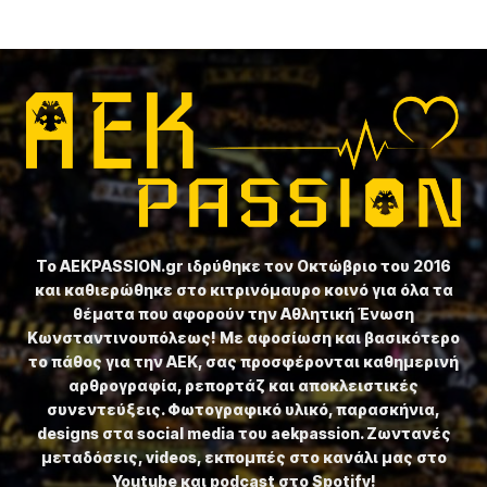
Το ⁦AEKPASSION.gr⁩ ιδρύθηκε τον Οκτώβριο του 2016
και καθιερώθηκε στο κιτρινόμαυρο κοινό για όλα τα
θέματα που αφορούν την Αθλητική Ένωση
Κωνσταντινουπόλεως! Με αφοσίωση και βασικότερο
το πάθος για την ΑΕΚ, σας προσφέρονται καθημερινή
αρθρογραφία, ρεπορτάζ και αποκλειστικές
συνεντεύξεις. Φωτογραφικό υλικό, παρασκήνια,
designs στα social media του aekpassion. Ζωντανές
μεταδόσεις, videos, εκπομπές στο κανάλι μας στο
Youtube και podcast στο Spotify!