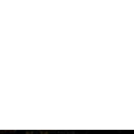
2 ημέρες πριν
«Θέλτα και ΑΕΚ μάχονται για τον Κέρβιν Αριάνγκα»