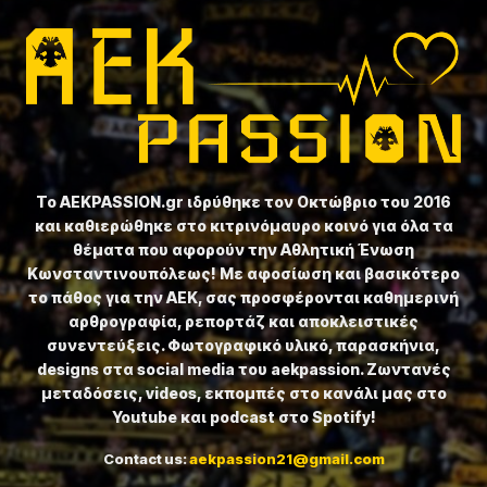
Το ⁦AEKPASSION.gr⁩ ιδρύθηκε τον Οκτώβριο του 2016
και καθιερώθηκε στο κιτρινόμαυρο κοινό για όλα τα
θέματα που αφορούν την Αθλητική Ένωση
Κωνσταντινουπόλεως! Με αφοσίωση και βασικότερο
το πάθος για την ΑΕΚ, σας προσφέρονται καθημερινή
αρθρογραφία, ρεπορτάζ και αποκλειστικές
συνεντεύξεις. Φωτογραφικό υλικό, παρασκήνια,
designs στα social media του aekpassion. Ζωντανές
μεταδόσεις, videos, εκπομπές στο κανάλι μας στο
Youtube και podcast στο Spotify!
Contact us:
aekpassion21@gmail.com