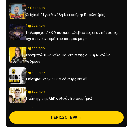
12 ώρες πριν
Original 21 για Μιχάλη Κατσούρη: Παρών! (pic)
1 ημέρα πριν
Παλαίμαχοι ΑΕΚ Μπάσκετ: «Σεβαστές οι αντιδράσεις,
όχι στον διχασμό του κόσμου μας»
1 ημέρα πριν
Χάντμπολ Γυναικών: Παίκτρια της ΑΕΚ η Νικολίνα
Ανδρέου
1 ημέρα πριν
Επίσημο: Στην ΑΕΚ ο Λάντερς Νόλεϊ
1 ημέρα πριν
Παίκτης της ΑΕΚ ο Μιλάν Βιτάλις! (pic)
1 ημέρα πριν
Ηλιόπουλος σε Βιτάλις: «Υπερήφανος που ήθελες την
ΠΕΡΙΣΣΟΤΕΡΑ →
ΑΕΚ και καμιά άλλη ελληνική ομάδα» (vid)