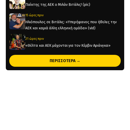
Παίκτης της ΑΕΚ ο Μιλάν Βιτάλις! (pic)
15 ώρες πριν
Ηλιόπουλος σε Βιτάλις: «Υπερήφανος που ήθελες την
ΑΕΚ και καμιά άλλη ελληνική ομάδα» (vid)
21 ώρες πριν
«Θέλτα και ΑΕΚ μάχονται για τον Κέρβιν Αριάνγκα»
21 ώρες πριν
ΠΕΡΙΣΣΟΤΕΡΑ →
Όλη η Κρήτη «Κιτρινόμαυρη» : Ολοταχώς για sold out
τα εισιτήρια της ΑΕΚ για το Super Cup
23 ώρες πριν
Το ρεπορτάζ του AEKPASSION στην «Ώρα για Μπάλα»
(vid)