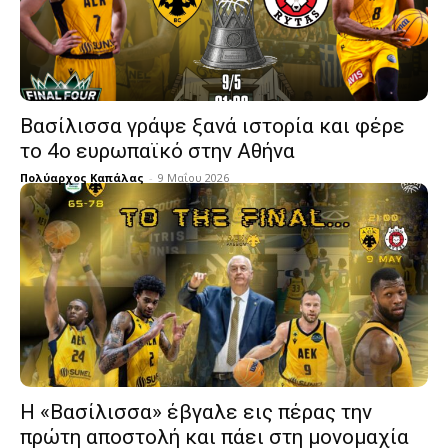
Βασίλισσα γράψε ξανά ιστορία και φέρε
το 4ο ευρωπαϊκό στην Αθήνα
Πολύαρχος Καπάλας
-
9 Μαΐου 2026
Η «Βασίλισσα» έβγαλε εις πέρας την
πρώτη αποστολή και πάει στη μονομαχία