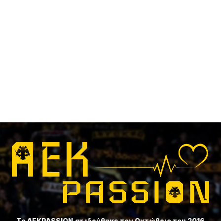
Το ⁦AEKPASSION.gr⁩ ιδρύθηκε τον Οκτώβριο του 2016