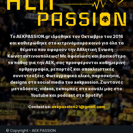
Το ⁦AEKPASSION.gr⁩ ιδρύθηκε τον Οκτώβριο του 2016
και καθιερώθηκε στο κιτρινόμαυρο κοινό για όλα τα
θέματα που αφορούν την Αθλητική Ένωση
Κωνσταντινουπόλεως! Με αφοσίωση και βασικότερο
το πάθος για την ΑΕΚ, σας προσφέρονται καθημερινή
αρθρογραφία, ρεπορτάζ και αποκλειστικές
συνεντεύξεις. Φωτογραφικό υλικό, παρασκήνια,
designs στα social media του aekpassion. Ζωντανές
μεταδόσεις, videos, εκπομπές στο κανάλι μας στο
Youtube και podcast στο Spotify!
Contact us:
aekpassion21@gmail.com
© Copyright - AEK PASSION