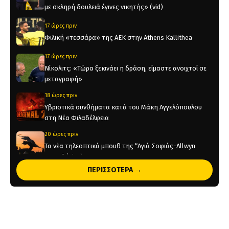
με σκληρή δουλειά έγινες νικητής» (vid)
17 ώρες πριν
Φιλική «τεσσάρα» της ΑΕΚ στην Athens Kallithea
17 ώρες πριν
Νίκολιτς: «Τώρα ξεκινάει η δράση, είμαστε ανοιχτοί σε
μεταγραφή»
18 ώρες πριν
Υβριστικά συνθήματα κατά του Μάκη Αγγελόπουλου
στη Νέα Φιλαδέλφεια
20 ώρες πριν
Τα νέα τηλεοπτικά μπουθ της “Αγιά Σοφιάς-Allwyn
Arena” (pics)
ΠΕΡΙΣΣΟΤΕΡΑ →
20 ώρες πριν
Η ενδεκάδα της ΑΕΚ στο φιλικό με την Athens Kallithea
(pic)
23 ώρες πριν
Στη μνήμη του Μιχάλη το φιλικό της ΑΕΚ με την Athens