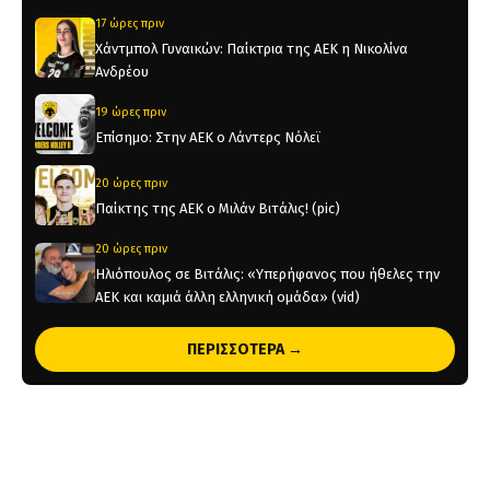
17 ώρες πριν
Χάντμπολ Γυναικών: Παίκτρια της ΑΕΚ η Νικολίνα
Ανδρέου
19 ώρες πριν
Επίσημο: Στην ΑΕΚ ο Λάντερς Νόλεϊ
20 ώρες πριν
Παίκτης της ΑΕΚ ο Μιλάν Βιτάλις! (pic)
20 ώρες πριν
Ηλιόπουλος σε Βιτάλις: «Υπερήφανος που ήθελες την
ΑΕΚ και καμιά άλλη ελληνική ομάδα» (vid)
1 ημέρα πριν
ΠΕΡΙΣΣΟΤΕΡΑ →
«Θέλτα και ΑΕΚ μάχονται για τον Κέρβιν Αριάνγκα»
1 ημέρα πριν
Όλη η Κρήτη «Κιτρινόμαυρη» : Ολοταχώς για sold out
τα εισιτήρια της ΑΕΚ για το Super Cup