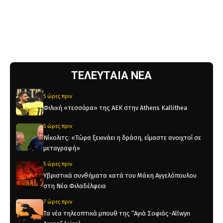
ΤΕΛΕΥΤΑΙΑ ΝΕΑ
5 ώρες πριν
Φιλική «τεσσάρα» της ΑΕΚ στην Athens Kallithea
5 ώρες πριν
Νίκολιτς: «Τώρα ξεκινάει η δράση, είμαστε ανοιχτοί σε
μεταγραφή»
5 ώρες πριν
Υβριστικά συνθήματα κατά του Μάκη Αγγελόπουλου
στη Νέα Φιλαδέλφεια
7 ώρες πριν
Τα νέα τηλεοπτικά μπουθ της “Αγιά Σοφιάς-Allwyn