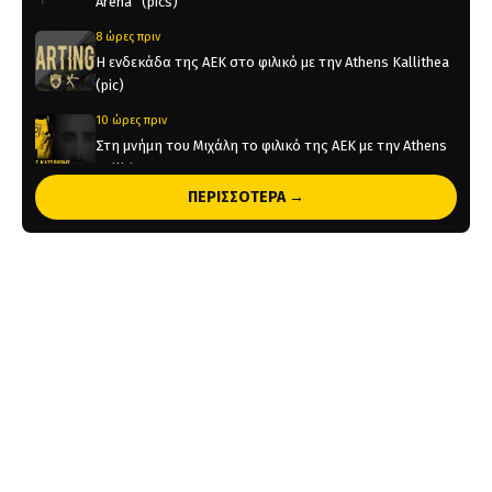
Arena” (pics)
8 ώρες πριν
Η ενδεκάδα της ΑΕΚ στο φιλικό με την Athens Kallithea
(pic)
10 ώρες πριν
Στη μνήμη του Μιχάλη το φιλικό της ΑΕΚ με την Athens
Kallithea
ΠΕΡΙΣΣΟΤΕΡΑ →
10 ώρες πριν
Τέλος από την ΑΕΚ ο Δέδες
1 ημέρα πριν
Το ρεπορτάζ του AEKPASSION στην “Ώρα για Μπάλα”
(vid)