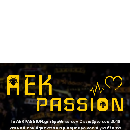
Το ⁦AEKPASSION.gr⁩ ιδρύθηκε τον Οκτώβριο του 2016
και καθιερώθηκε στο κιτρινόμαυρο κοινό για όλα τα