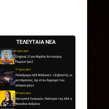
ΤΕΛΕΥΤΑΙΑ ΝΕΑ
1 ώρα πριν
Original 21 για Μιχάλη Κατσούρη:
Παρών! (pic)
17 ώρες πριν
Παλαίμαχοι ΑΕΚ Μπάσκετ: «Σεβαστές οι
αντιδράσεις, όχι στον διχασμό του
κόσμου μας»
18 ώρες πριν
Χάντμπολ Γυναικών: Παίκτρια της ΑΕΚ η
Νικολίνα Ανδρέου