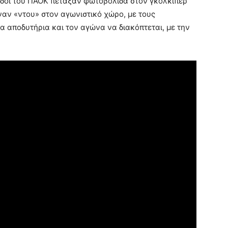
παδοί του ΠΑΟΚ πέταξαν φωτοβολίδα στον γκολκίπερ
ναν «ντου» στον αγωνιστικό χώρο, με τους
α αποδυτήρια και τον αγώνα να διακόπτεται, με την