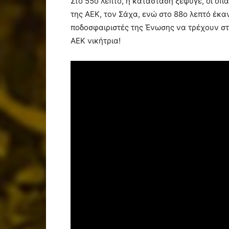
Στο 55ο λεπτό, η κατάσταση ξέφυγε, οι ο
της ΑΕΚ, τον Σάχα, ενώ στο 88ο λεπτό έκα
ποδοσφαιριστές της Ένωσης να τρέχουν στ
ΑΕΚ νικήτρια!