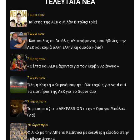
ΤΕΛΕΥΤΑΙΑ ΝΕΑ
1 ώρα πριν
Παίκτης της ΑΕΚ ο Μιλάν Βιτάλις! (pic)
1 ώρα πριν
Ηλιόπουλος σε Βιτάλις: «Υπερήφανος που ήθελες την
ΑΕΚ και καμιά άλλη ελληνική ομάδα» (vid)
7 ώρες πριν
«Θέλτα και ΑΕΚ μάχονται για τον Κέρβιν Αριάνγκα»
7 ώρες πριν
Όλη η Κρήτη «Κιτρινόμαυρη» : Ολοταχώς για sold out
τα εισιτήρια της ΑΕΚ για το Super Cup
9 ώρες πριν
Το ρεπορτάζ του AEKPASSION στην «Ώρα για Μπάλα»
(vid)
20 ώρες πριν
Φιλικό με την Athens Kallithea με ελεύθερη είσοδο στην
«Allwyn Arena»