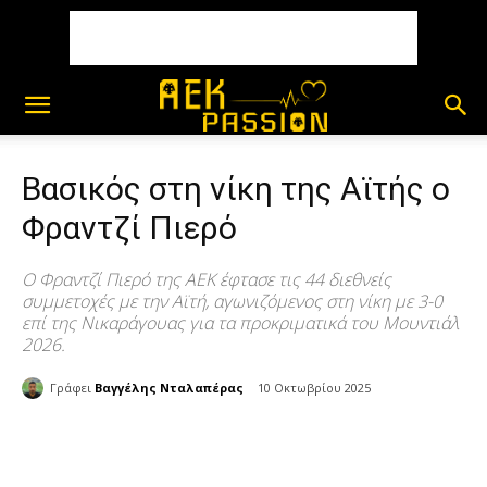
Βασικός στη νίκη της Αϊτής ο
Φραντζί Πιερό
Ο Φραντζί Πιερό της ΑΕΚ έφτασε τις 44 διεθνείς
συμμετοχές με την Αϊτή, αγωνιζόμενος στη νίκη με 3-0
επί της Νικαράγουας για τα προκριματικά του Μουντιάλ
2026.
Γράφει
Βαγγέλης Νταλαπέρας
10 Οκτωβρίου 2025