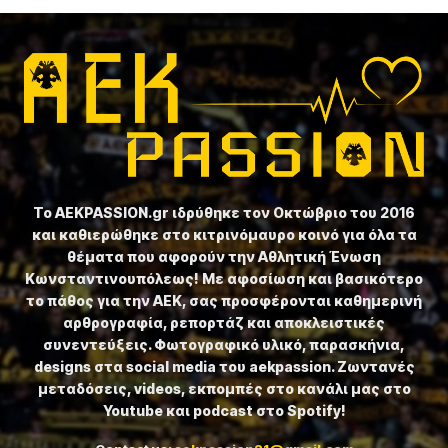
Το ⁦AEKPASSION.gr⁩ ιδρύθηκε τον Οκτώβριο του 2016
και καθιερώθηκε στο κιτρινόμαυρο κοινό για όλα τα
θέματα που αφορούν την Αθλητική Ένωση
Κωνσταντινουπόλεως! Με αφοσίωση και βασικότερο
το πάθος για την ΑΕΚ, σας προσφέρονται καθημερινή
αρθρογραφία, ρεπορτάζ και αποκλειστικές
συνεντεύξεις. Φωτογραφικό υλικό, παρασκήνια,
designs στα social media του aekpassion. Ζωντανές
μεταδόσεις, videos, εκπομπές στο κανάλι μας στο
Youtube και podcast στο Spotify!