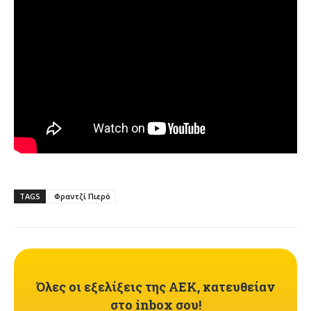
TAGS
Φραντζί Πιερό