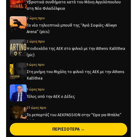
Υβριστικά συνθήματα κατά του Μάκη Αγγελόπουλου
στη Νέα Φιλαδέλφεια
2 ώρες πριν
Τα νέα τηλεοπτικά μπουθ της “Αγιά Σοφιάς-Allwyn
Arena” (pics)
2 ώρες πριν
Η ενδεκάδα της ΑΕΚ στο φιλικό με την Athens Kallithea
(pic)
5 ώρες πριν
Στη μνήμη του Μιχάλη το φιλικό της ΑΕΚ με την Athens
Kallithea
5 ώρες πριν
Τέλος από την ΑΕΚ ο Δέδες
21 ώρες πριν
Το ρεπορτάζ του AEKPASSION στην “Ώρα για Μπάλα”
(vid)
ΠΕΡΙΣΣΟΤΕΡΑ →
21 ώρες πριν