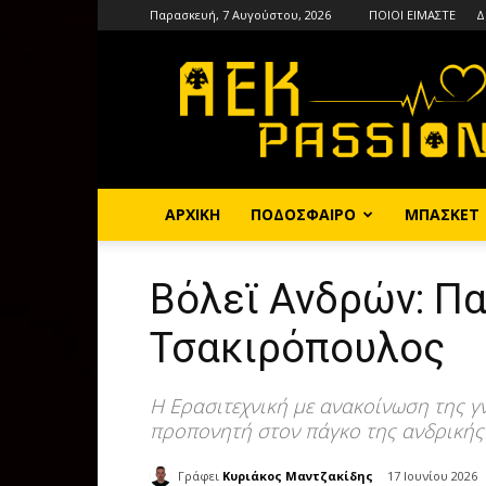
Παρασκευή, 7 Αυγούστου, 2026
ΠΟΙΟΙ ΕΙΜΑΣΤΕ
Δ
AEKPASSION
ΑΡΧΙΚΗ
ΠΟΔΟΣΦΑΙΡΟ
ΜΠΑΣΚΕΤ
Βόλεϊ Ανδρών: Πα
Τσακιρόπουλος
Η Ερασιτεχνική με ανακοίνωση της 
προπονητή στον πάγκο της ανδρικής
Γράφει
Κυριάκος Μαντζακίδης
17 Ιουνίου 2026