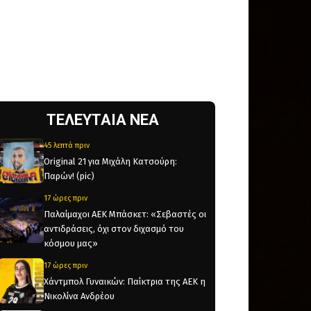
ΤΕΛΕΥΤΑΙΑ ΝΕΑ
45 λεπτά πριν
Original 21 για Μιχάλη Κατσούρη:
Παρών! (pic)
17 ώρες πριν
Παλαίμαχοι ΑΕΚ Μπάσκετ: «Σεβαστές οι
αντιδράσεις, όχι στον διχασμό του
κόσμου μας»
17 ώρες πριν
Χάντμπολ Γυναικών: Παίκτρια της ΑΕΚ η
Νικολίνα Ανδρέου