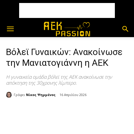
Βόλεϊ Γυναικών: Ανακοίνωσε
την Μανιατογιάννη η ΑΕΚ
Η γυναικεία ομάδα βόλεϊ της ΑΕΚ ανακοίνωσε την
απόκτηση της 30χρονης λίμπερο.
Γράφει
Νίκος Ψημμένος
16 Απριλίου 2026