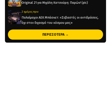
Original 21 για Μιχάλη Κατσούρη: Παρών! (pic)
2 ημέρες πριν
Παλαίμαχοι ΑΕΚ Μπάσκετ: «Σεβαστές οι αντιδράσεις,
όχι στον διχασμό του κόσμου μας»
2 ημέρες πριν
ΠΕΡΙΣΣΟΤΕΡΑ →
Χάντμπολ Γυναικών: Παίκτρια της ΑΕΚ η Νικολίνα
Ανδρέου
2 ημέρες πριν
Επίσημο: Στην ΑΕΚ ο Λάντερς Νόλεϊ