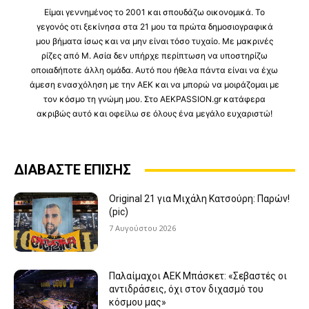
Είμαι γεννημένος το 2001 και σπουδάζω οικονομικά. Το
γεγονός οτι ξεκίνησα στα 21 μου τα πρώτα δημοσιογραφικά
μου βήματα ίσως και να μην είναι τόσο τυχαίο. Με μακρινές
ρίζες από Μ. Ασία δεν υπήρχε περίπτωση να υποστηρίζω
οποιαδήποτε άλλη ομάδα. Αυτό που ήθελα πάντα είναι να έχω
άμεση ενασχόληση με την ΑΕΚ και να μπορώ να μοιράζομαι με
τον κόσμο τη γνώμη μου. Στο AEKPASSION.gr κατάφερα
ακριβώς αυτό και οφείλω σε όλους ένα μεγάλο ευχαριστώ!
ΔΙΑΒΑΣΤΕ ΕΠΙΣΗΣ
Original 21 για Μιχάλη Κατσούρη: Παρών!
(pic)
7 Αυγούστου 2026
Παλαίμαχοι ΑΕΚ Μπάσκετ: «Σεβαστές οι
αντιδράσεις, όχι στον διχασμό του
κόσμου μας»