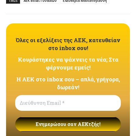
TAGS
ΑΕΚ Βόλεϊ Γυναικών
Ελευθερία Μανιατογιάννη