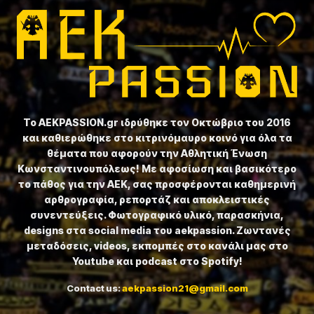
Το ⁦AEKPASSION.gr⁩ ιδρύθηκε τον Οκτώβριο του 2016
και καθιερώθηκε στο κιτρινόμαυρο κοινό για όλα τα
θέματα που αφορούν την Αθλητική Ένωση
Κωνσταντινουπόλεως! Με αφοσίωση και βασικότερο
το πάθος για την ΑΕΚ, σας προσφέρονται καθημερινή
αρθρογραφία, ρεπορτάζ και αποκλειστικές
συνεντεύξεις. Φωτογραφικό υλικό, παρασκήνια,
designs στα social media του aekpassion. Ζωντανές
μεταδόσεις, videos, εκπομπές στο κανάλι μας στο
Youtube και podcast στο Spotify!
Contact us:
aekpassion21@gmail.com