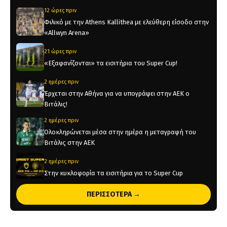
12 ώρες πριν
Φιλικό με την Athens Kallithea με ελεύθερη είσοδο στην
«Allwyn Arena»
21 ώρες πριν
«Εξαφανίζονται» τα εισιτήρια του Super Cup!
2 ημέρες πριν
Έρχεται στην Αθήνα για να υπογράψει στην ΑΕΚ ο
Βιτάλις!
2 ημέρες πριν
Ολοκληρώνεται μέσα στην ημέρα η μεταγραφή του
Βιτάλις στην ΑΕΚ
2 ημέρες πριν
Στην κυκλοφορία τα εισιτήρια για το Super Cup
ΠΕΡΙΣΣΟΤΕΡΑ →
2 ημέρες πριν
«Προθεσμία ως σήμερα η ΑΕΚ σε Κόστιτς»
3 ημέρες πριν