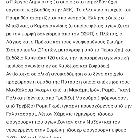
ο Γιώργος Λημνιάτης ( ο οποίος στο παρελθόν έχει
εργαστεί ως βοηθός στην ΑΕΚ). Το ελληνικό στοιχείο του
Προμηθέα απαρτίζεται από νεαρούς Έλληνες όπως ο
Μπαζίνας, ο Καραγιαννίδης (ο οποίος φέτος αγωνίζεται
με την μορφή δανεισμού από τον ΟΣΦΠ) ο Πλώτας, ο
Λάγιος και ο Πρέκας και τους νεοφερμένους Σωτήρη
Σταυρόπουλο (21 ετών, μεταγραφή από το Περιστέρι) και
Ευδόξιο Καπετάκη (20 ετών, την περασμένη αγωνιστική
περίοδο αγωνίστηκε σε Καρδίτσα και Σοφάδες).
Αντίστοιχα σε ολική ανοικοδόμηση στο ξένο στοιχείο
προχώρησε η ομάδα της Πάτρας η οποία απέκτησε τους
ΜακΚάλουμ (γκαρντ από τη Μακάμπι Ιρόνι Ραμάτ Γκαν),
Πολικαπ (σέντερ, από Τρεβίζο) Μακούρα ) φόργουορντ
από Τρεβίζο) Ρομπ Γκρέι (γκαρντ προερχόμενος από την
Γαλατασαράι, Λέιτον Χάμοντς (έμπειρος πάουερ
φόργουορντ που αγωνίζονταν στην Ντιζόν) και τον
νεοφερμένο στην Ευρώπη πάουερ φόργουορντ ύψους
2,07μ. Κένταλ Κόουλμαν.