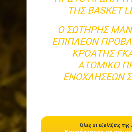
ΤΗΣ BASKET L
Ο ΣΩΤΉΡΗΣ ΜΑΝ
ΕΠΙΠΛΈΟΝ ΠΡΌΒΛ
ΚΡΟΆΤΗΣ ΓΚ
ΑΤΟΜΙΚΌ Π
ΕΝΟΧΛΉΣΕΩΝ Σ