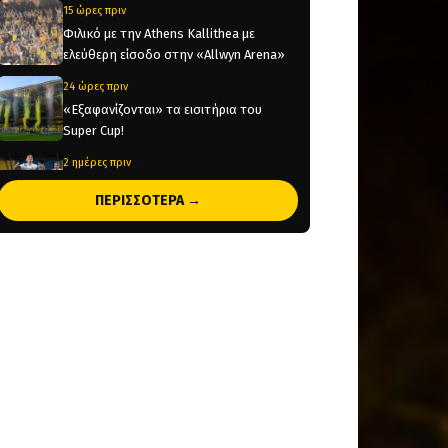
15 ώρες πριν
Φιλικό με την Athens Kallithea με
ελεύθερη είσοδο στην «Allwyn Arena»
24 ώρες πριν
«Εξαφανίζονται» τα εισιτήρια του
Super Cup!
2 ημέρες πριν
Έρχεται στην Αθήνα για να υπογράψει
ΠΕΡΙΣΣΟΤΕΡΑ →
στην ΑΕΚ ο Βιτάλις!
2 ημέρες πριν
Ολοκληρώνεται μέσα στην ημέρα η
μεταγραφή του Βιτάλις στην ΑΕΚ
2 ημέρες πριν
Στην κυκλοφορία τα εισιτήρια για το
Super Cup