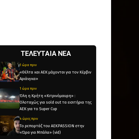
ΤΕΛΕΥΤΑΙΑ ΝΕΑ
1 ώρα πριν
«Θέλτα και ΑΕΚ μάχονται για τον Κέρβιν
Αριάνγκα»
1 ώρα πριν
Όλη η Κρήτη «Κιτρινόμαυρη» :
Ολοταχώς για sold out τα εισιτήρια της
ΑΕΚ για το Super Cup
4 ώρες πριν
Το ρεπορτάζ του AEKPASSION στην
«Ώρα για Μπάλα» (vid)