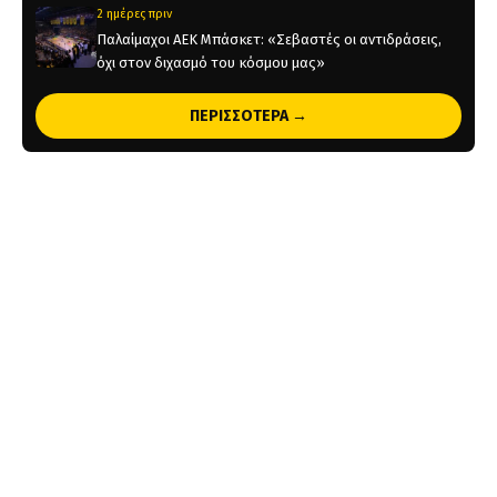
2 ημέρες πριν
Παλαίμαχοι ΑΕΚ Μπάσκετ: «Σεβαστές οι αντιδράσεις,
όχι στον διχασμό του κόσμου μας»
2 ημέρες πριν
ΠΕΡΙΣΣΟΤΕΡΑ →
Χάντμπολ Γυναικών: Παίκτρια της ΑΕΚ η Νικολίνα
Ανδρέου
2 ημέρες πριν
Επίσημο: Στην ΑΕΚ ο Λάντερς Νόλεϊ