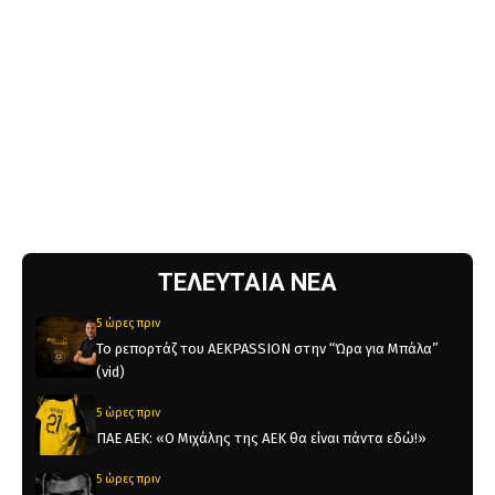
ΤΕΛΕΥΤΑΙΑ ΝΕΑ
5 ώρες πριν
Το ρεπορτάζ του AEKPASSION στην “Ώρα για Μπάλα”
(vid)
5 ώρες πριν
ΠΑΕ ΑΕΚ: «Ο Μιχάλης της ΑΕΚ θα είναι πάντα εδώ!»
5 ώρες πριν