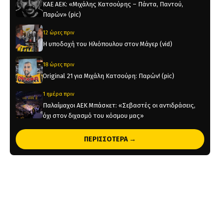
KAE AEK: «Μιχάλης Κατσούρης – Πάντα, Παντού,
Παρών» (pic)
12 ώρες πριν
Η υποδοχή του Ηλιόπουλου στον Μάγερ (vid)
18 ώρες πριν
Original 21 για Μιχάλη Κατσούρη: Παρών! (pic)
1 ημέρα πριν
Παλαίμαχοι ΑΕΚ Μπάσκετ: «Σεβαστές οι αντιδράσεις,
όχι στον διχασμό του κόσμου μας»
1 ημέρα πριν
ΠΕΡΙΣΣΟΤΕΡΑ →
Χάντμπολ Γυναικών: Παίκτρια της ΑΕΚ η Νικολίνα
Ανδρέου
1 ημέρα πριν
Επίσημο: Στην ΑΕΚ ο Λάντερς Νόλεϊ