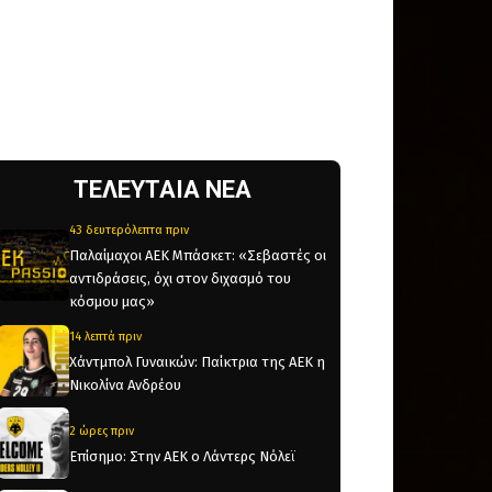
ΤΕΛΕΥΤΑΙΑ ΝΕΑ
43 δευτερόλεπτα πριν
Παλαίμαχοι ΑΕΚ Μπάσκετ: «Σεβαστές οι
αντιδράσεις, όχι στον διχασμό του
κόσμου μας»
14 λεπτά πριν
Χάντμπολ Γυναικών: Παίκτρια της ΑΕΚ η
Νικολίνα Ανδρέου
2 ώρες πριν
Επίσημο: Στην ΑΕΚ ο Λάντερς Νόλεϊ