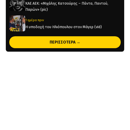
KAE AEK: «Μιχάλης Κατσούρης – Πάντα, Παντού,
Παρών» (pic)
1 ημέρα πριν
Η υποδοχή του Ηλιόπουλου στον Μάγερ (vid)
1 ημέρα πριν
ΠΕΡΙΣΣΟΤΕΡΑ →
Original 21 για Μιχάλη Κατσούρη: Παρών! (pic)
2 ημέρες πριν
Παλαίμαχοι ΑΕΚ Μπάσκετ: «Σεβαστές οι αντιδράσεις,
όχι στον διχασμό του κόσμου μας»