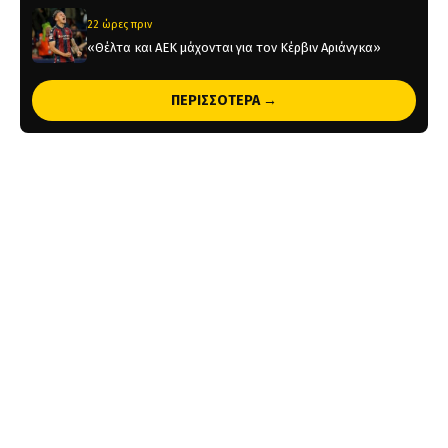
22 ώρες πριν
«Θέλτα και ΑΕΚ μάχονται για τον Κέρβιν Αριάνγκα»
22 ώρες πριν
ΠΕΡΙΣΣΟΤΕΡΑ →
Όλη η Κρήτη «Κιτρινόμαυρη» : Ολοταχώς για sold out
τα εισιτήρια της ΑΕΚ για το Super Cup
1 ημέρα πριν
Το ρεπορτάζ του AEKPASSION στην «Ώρα για Μπάλα»
(vid)