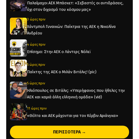
Παλαίμαχοι ΑΕΚ Μπάσκετ: «Σεβαστές οι αντιδράσεις,
όχι στον διχασμό του κόσμου μας»
3 ώρες πριν
Χάντμπολ Γυναικών: Παίκτρια της ΑΕΚ η Νικολίνα
Ανδρέου
4 ώρες πριν
Επίσημο: Στην ΑΕΚ ο Λάντερς Νόλεϊ
5 ώρες πριν
Παίκτης της ΑΕΚ ο Μιλάν Βιτάλις! (pic)
5 ώρες πριν
Ηλιόπουλος σε Βιτάλις: «Υπερήφανος που ήθελες την
ΑΕΚ και καμιά άλλη ελληνική ομάδα» (vid)
11 ώρες πριν
«Θέλτα και ΑΕΚ μάχονται για τον Κέρβιν Αριάνγκα»
11 ώρες πριν
ΠΕΡΙΣΣΟΤΕΡΑ →
Όλη η Κρήτη «Κιτρινόμαυρη» : Ολοταχώς για sold out