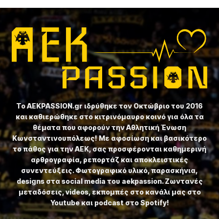
Το ⁦AEKPASSION.gr⁩ ιδρύθηκε τον Οκτώβριο του 2016
και καθιερώθηκε στο κιτρινόμαυρο κοινό για όλα τα
θέματα που αφορούν την Αθλητική Ένωση
Κωνσταντινουπόλεως! Με αφοσίωση και βασικότερο
το πάθος για την ΑΕΚ, σας προσφέρονται καθημερινή
αρθρογραφία, ρεπορτάζ και αποκλειστικές
συνεντεύξεις. Φωτογραφικό υλικό, παρασκήνια,
designs στα social media του aekpassion. Ζωντανές
μεταδόσεις, videos, εκπομπές στο κανάλι μας στο
Youtube και podcast στο Spotify!