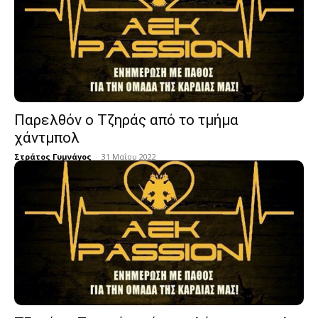
Παρελθόν ο Τζηράς από το τμήμα
χάντμπολ
Στράτος Γυμνάγος
-
31 Μαΐου 2022