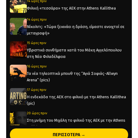
14 ώρες πριν
Φιλική «τεσσάρα» της ΑΕΚ στην Athens Kallithea
14 ώρες πριν
Νίκολιτς: «Τώρα ξεκινάει η δράση, είμαστε ανοιχτοί σε
μεταγραφή»
15 ώρες πριν
Υβριστικά συνθήματα κατά του Μάκη Αγγελόπουλου
στη Νέα Φιλαδέλφεια
16 ώρες πριν
Τα νέα τηλεοπτικά μπουθ της “Αγιά Σοφιάς-Allwyn
Arena” (pics)
17 ώρες πριν
Η ενδεκάδα της ΑΕΚ στο φιλικό με την Athens Kallithea
(pic)
20 ώρες πριν
Στη μνήμη του Μιχάλη το φιλικό της ΑΕΚ με την Athens
Kallithea
ΠΕΡΙΣΣΟΤΕΡΑ →