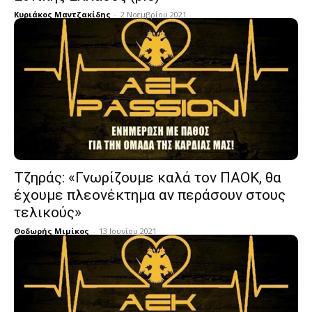
Κυριάκος Μαντζακίδης
-
2 Νοεμβρίου 2021
Τζηράς: «Γνωρίζουμε καλά τον ΠΑΟΚ, θα
έχουμε πλεονέκτημα αν περάσουν στους
τελικούς»
Θοδωρής Μιμίκος
-
13 Ιουνίου 2021