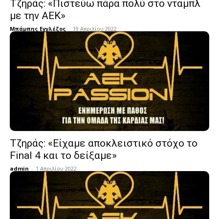
Τζηράς: «Πιστεύω πάρα πολύ στο νταμπλ
με την ΑΕΚ»
Μπάμπης Εγγλέζος
-
19 Απριλίου 2022
Τζηράς: «Είχαμε αποκλειστικό στόχο το
Final 4 και το δείξαμε»
admin
-
1 Απριλίου 2022