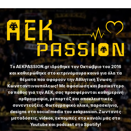
Το ⁦AEKPASSION.gr⁩ ιδρύθηκε τον Οκτώβριο του 2016
και καθιερώθηκε στο κιτρινόμαυρο κοινό για όλα τα
θέματα που αφορούν την Αθλητική Ένωση
Κωνσταντινουπόλεως! Με αφοσίωση και βασικότερο
το πάθος για την ΑΕΚ, σας προσφέρονται καθημερινή
αρθρογραφία, ρεπορτάζ και αποκλειστικές
συνεντεύξεις. Φωτογραφικό υλικό, παρασκήνια,
designs στα social media του aekpassion. Ζωντανές
μεταδόσεις, videos, εκπομπές στο κανάλι μας στο
Youtube και podcast στο Spotify!